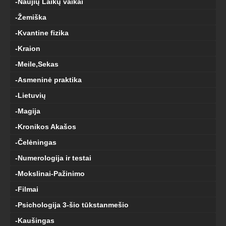
-Naujių Laikų vaikai
-Žemiška
-Kvantine fizika
-Kraion
-Meile,Sekas
-Asmeninė praktika
-Lietuvių
-Magija
-Kronikos Akašos
-Čelėningas
-Numerologija ir testai
-Mokslinai-Pažinimo
-Filmai
-Psichologija 3-šio tūkstanmešio
-Kaušingas