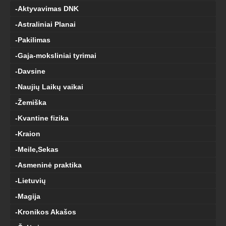
-Aktyvavimas DNK
-Astraliniai Planai
-Pakilimas
-Gaja-moksliniai tyrimai
-Davsine
-Naujių Laikų vaikai
-Žemiška
-Kvantine fizika
-Kraion
-Meile,Sekas
-Asmeninė praktika
-Lietuvių
-Magija
-Kronikos Akašos