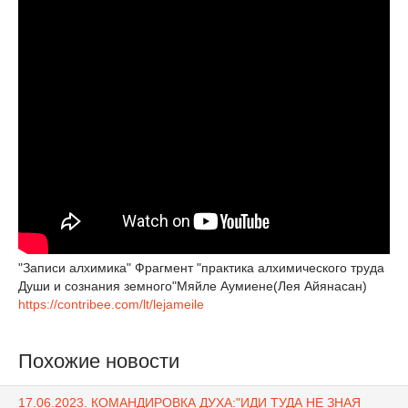
"Записи алхимика" Фрагмент "практика алхимического труда
Души и сознания земного"Мяйле Аумиене(Лея Айянасан)
https://contribee.com/lt/lejameile
Похожие новости
17.06.2023. КОМАНДИРОВКА ДУХА:"ИДИ ТУДА НЕ ЗНАЯ