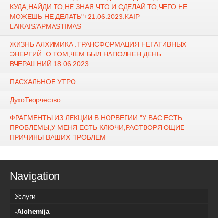
КУДА,НАЙДИ ТО,НЕ ЗНАЯ ЧТО И СДЕЛАЙ ТО,ЧЕГО НЕ
МОЖЕШЬ НЕ ДЕЛАТЬ"+21.06.2023.KAIP
LAIKAIS/APMASTIMAS
ЖИЗНЬ АЛХИМИКА .ТРАНСФОРМАЦИЯ НЕГАТИВНЫХ
ЭНЕРГИЙ .О ТОМ,ЧЕМ БЫЛ НАПОЛНЕН ДЕНЬ
ВЧЕРАШНИЙ.18.06.2023
ПАСХАЛЬНОЕ УТРО...
ДухоТворчество
ФРАГМЕНТЫ ИЗ ЛЕКЦИИ В НОРВЕГИИ "У ВАС ЕСТЬ
ПРОБЛЕМЫ,У МЕНЯ ЕСТЬ КЛЮЧИ,РАСТВОРЯЮЩИЕ
ПРИЧИНЫ ВАШИХ ПРОБЛЕМ
Navigation
Услуги
-Alchemija