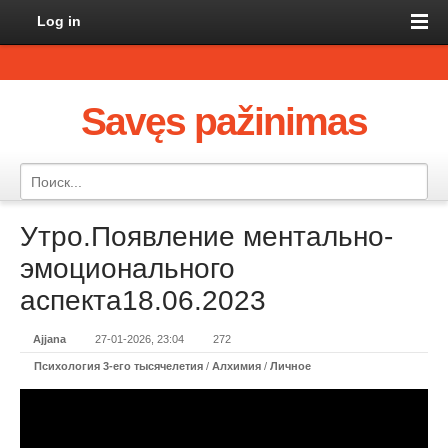
Log in
Savęs pažinimas
Утро.Появление ментально-
эмоционального
аспекта18.06.2023
Ajjana
27-01-2026, 23:04
272
Психология 3-его тысячелетия
/
Алхимия
/
Личное