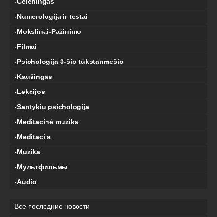
-Čelėningas
-Numerologija ir testai
-Mokslinai-Pažinimo
-Filmai
-Psichologija 3-šio tūkstanmešio
-Kaušingas
-Lekcijos
-Santykiu psichologija
-Meditacinė muzika
-Meditacija
-Muzika
-Мультфильмы
-Audio
Все последние новости