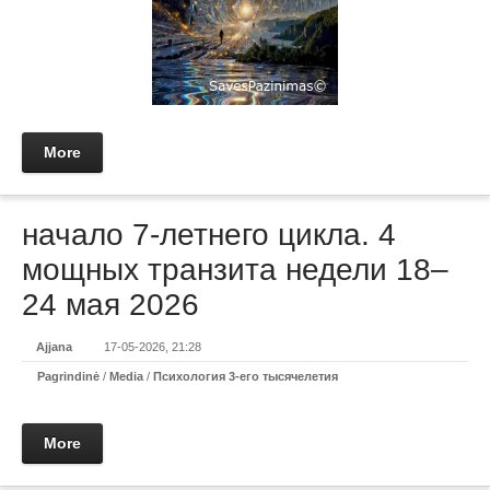
More
начало 7-летнего цикла. 4
мощных транзита недели 18–
24 мая 2026
Ajjana
17-05-2026, 21:28
Pagrindinė
/
Media
/
Психология 3-его тысячелетия
More