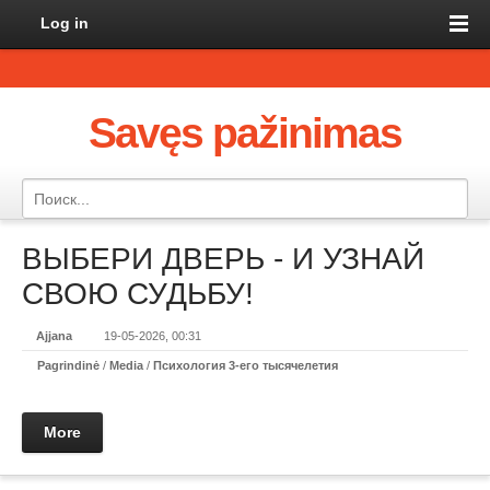
Log in
Savęs pažinimas
ВЫБЕРИ ДВЕРЬ - И УЗНАЙ
СВОЮ СУДЬБУ!
Ajjana
19-05-2026, 00:31
Pagrindinė
/
Media
/
Психология 3-его тысячелетия
More