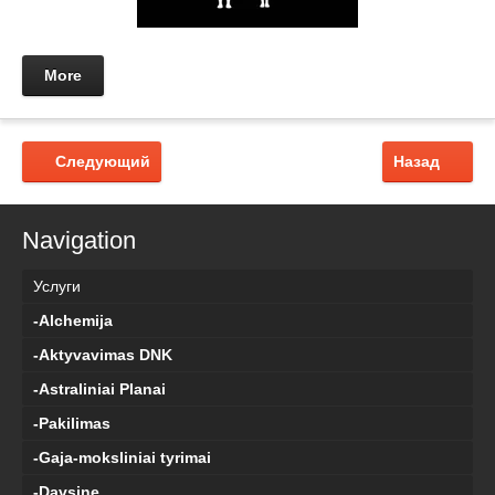
More
Следующий
Назад
Navigation
Услуги
-Alchemija
-Aktyvavimas DNK
-Astraliniai Planai
-Pakilimas
-Gaja-moksliniai tyrimai
-Davsine