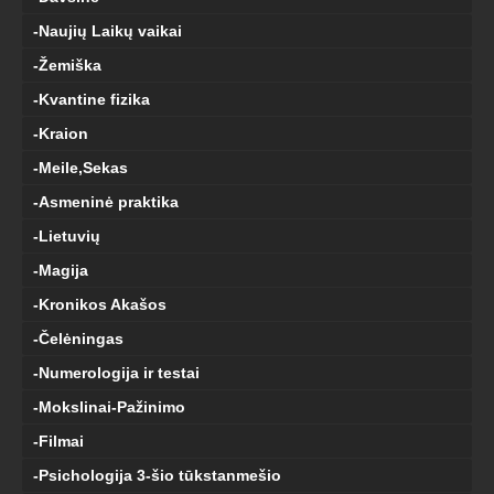
-Naujių Laikų vaikai
-Žemiška
-Kvantine fizika
-Kraion
-Meile,Sekas
-Asmeninė praktika
-Lietuvių
-Magija
-Kronikos Akašos
-Čelėningas
-Numerologija ir testai
-Mokslinai-Pažinimo
-Filmai
-Psichologija 3-šio tūkstanmešio