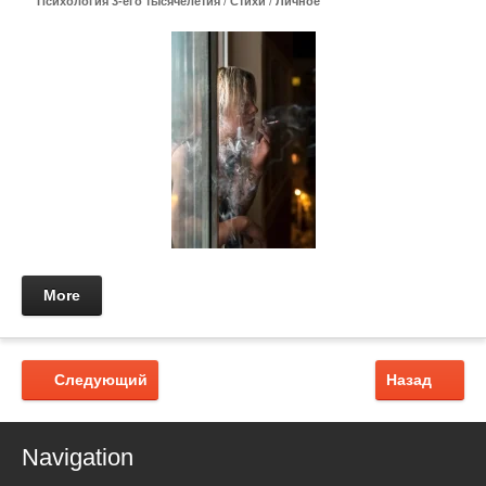
Психология 3-его тысячелетия
/
Стихи
/
Личное
More
Следующий
Назад
Navigation