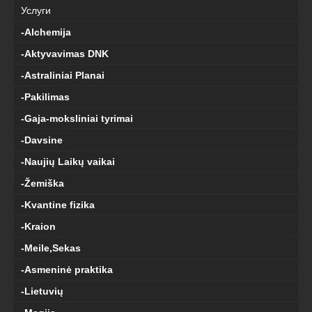
Услуги
-Alchemija
-Aktyvavimas DNK
-Astraliniai Planai
-Pakilimas
-Gaja-moksliniai tyrimai
-Davsine
-Naujių Laikų vaikai
-Žemiška
-Kvantine fizika
-Kraion
-Meile,Sekas
-Asmeninė praktika
-Lietuvių