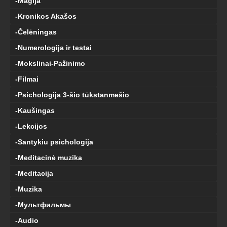
-Magija
-Kronikos Akašos
-Čelėningas
-Numerologija ir testai
-Mokslinai-Pažinimo
-Filmai
-Psichologija 3-šio tūkstanmešio
-Kaušingas
-Lekcijos
-Santykiu psichologija
-Meditacinė muzika
-Meditacija
-Muzika
-Мультфильмы
-Audio