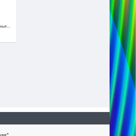
ья...
mas"