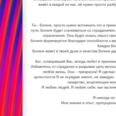
живёт в каждой из нас, её нужно просто разбу
Ты - Богиня, просто нужно вспомнить это и прик
пути, Богиня будет сталкиваться со страданиями
ограничения. Она будет искать смысл сво
Богиня формируется благодаря способности к вер
Каждая Бог
Богиня живет в твоей душе и качества Богини да
Бог, сотворивший Вас, всегда любит и принима
Избавляясь от страдания и разрывая цепь вечны
люблю жизнь. Она − прекрасна! Я сделаю в
целостности.Я не осуждаю никого, не завидую,
лекарство, исцеляющее мои
Я люблю людей. Я люблю себя, как частичк
Я никогда не
Мои знания и опыт, пропущенн