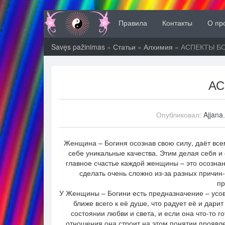
Правила
Контакты
О пр
Savęs pažinimas
»
Статьи
»
Алхимия
» АСПЕКТЫ Б
АС
Опубликовал:
Ajjana
Женщина – Богиня осознав свою силу, даёт все
себе уникальные качества. Этим делая себя и 
главное счастье каждой женщины – это осознан
сделать очень сложно из-за разных причин
пр
У Женщины – Богини есть предназначение – усове
ближе всего к её душе, что радует её и дар
состоянии любви и света, и если она что-то го
отношения она строит на этом понятии прояв