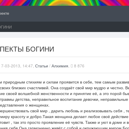
оекте
ОГИНИ
ПЕКТЫ БОГИНИ
, 7-03-2013, 14:47,
Статьи
/
Алхимия
,
8 876
м природным стихиям и силам проявится в себе, тем самым развив
своих близких счастливей. Она создаёт свой мир мудро и честно. В
ие своей волшебной женственности и принятие её, а это порой бы
-травмы детства, неправильное воспитание девочки, неправильные
едставления о женщинах.
ршенствовать свой мир , дарить любовь и реализовывать себя , т
ит миру красоту и добро.Такая женщина делает любое своё действие
товит , так это просто проявление её чувств. Также и уют в доме и 
ления себя.Она гармонично живёт с собой и окружающим миром.Бо