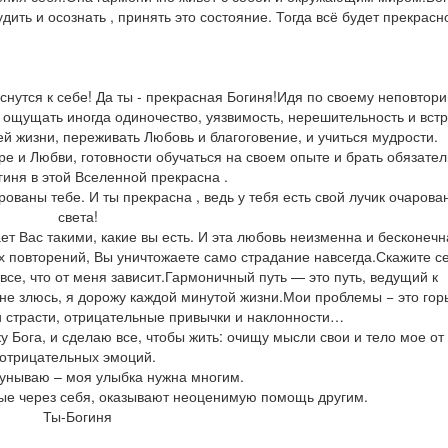
дить и осознать , принять это состояние. Тогда всё будет прекрасн
оснутся к себе! Да ты - прекрасная Богиня!Идя по своему неповтор
, ощущать иногда одиночество, уязвимость, нерешительность и вст
ей жизни, переживать Любовь и благоговение, и учиться мудрости.
е и Любви, готовности обучаться на своем опыте и брать обязател
иня в этой Вселенной прекрасна .
рованы тебе. И ты прекрасна , ведь у тебя есть свой лучик очарова
света!
ет Вас такими, какие вы есть. И эта любовь неизменна и бесконеч
х повторений, Вы уничтожаете само страдание навсегда.Скажите се
се, что от меня зависит.Гармоничный путь — это путь, ведущий к
 не злюсь, я дорожу каждой минутой жизни.Мои проблемы − это гор
 страсти, отрицательные привычки и наклонности…
у Бога, и сделаю все, чтобы жить: очищу мысли свои и тело мое от
отрицательных эмоций.
 унываю – моя улыбка нужна многим.
ые через себя, оказывают неоценимую помощь другим.
Ты-Богиня