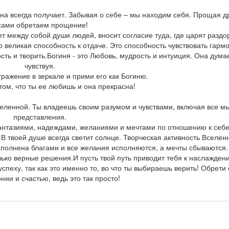
на всегда получает. Забывая о себе – мы находим себя. Прощая д
сами обретаем прощение!
т между собой души людей, вносит согласие туда, где царят раздо
о великая способность к отдаче. Это способность чувствовать гарм
сть и творить.Богиня - это Любовь, мудрость и интуиция. Она дума
чувствуя.
ражение в зеркале и прими его как Богиню.
том, что ты ее любишь и она прекрасна!
Вселенной. Ты владеешь своим разумом и чувствами, включая все м
представления.
нтазиями, надеждами, желаниями и мечтами по отношению к себе
 В твоей душе всегда светит солнце. Творческая активность Вселен
аполнена благами и все желания исполняются, а мечты сбываются.
ько верные решения.И пусть твой путь приводит тебя к наслажден
успеху, так как это именно то, во что ты выбираешь верить! Обрети
онии и счастью, ведь это так просто!