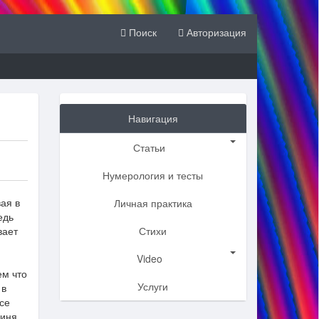
Поиск
Авторизация
Навигация
Статьи
Нумерология и тесты
ая в
Личная практика
едь
вает
Стихи
Video
ем что
Услуги
 в
все
гиня