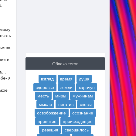
о.
имому
речать
ьства.
ния и
Облако тегов
на…
бе- я
взгляд
время
душа
здоровье
земли
карачун
ькое
месть
миры
мужчинам
мысли
негатив
оковы
освобождение
осознание
принятие
происходящее
реакция
свершилось