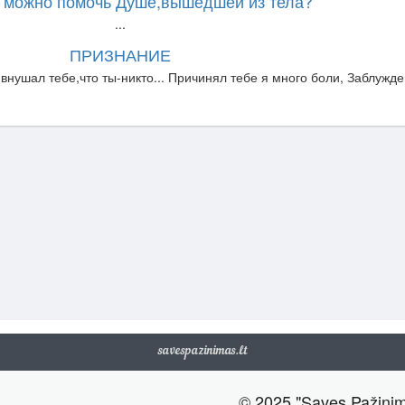
к можно помочь Душе,вышедшей из тела?
...
ПРИЗНАНИЕ
 внушал тебе,что ты-никто... Причинял тебе я много боли, Заблужден
savespazinimas.lt
© 2025 "Savęs Pažini