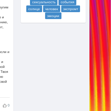
сексуальность
события
ругим
солнце
человек
экспромт
эмоции
р и
онию,
ет,
ысли и
 и
ной
 Твоя
ию
 свой
0