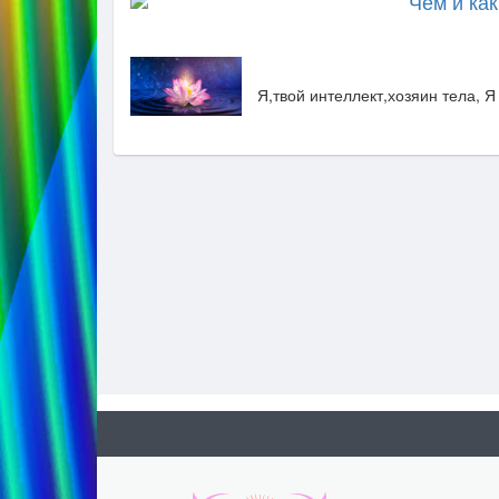
Чем и ка
Я,твой интеллект,хозяин тела, Я