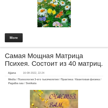
More
Самая Мощная Матрица
Психея. Состоит из 40 матриц.
Ajjana
16-08-2022, 22:24
Media
/
Психология 3-его тысячелетия
/
Практикa
/
Квантовая физика
/
Pagalba sau
/
Sveikata