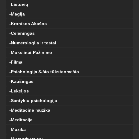
-Lietuvių
-Magija
-Kronikos Akašos
-Čelėningas
-Numerologija ir testai
-Mokslinai-Pažinimo
-Filmai
-Psichologija 3-šio tūkstanmešio
-Kaušingas
-Lekcijos
-Santykiu psichologija
-Meditacinė muzika
-Meditacija
-Muzika