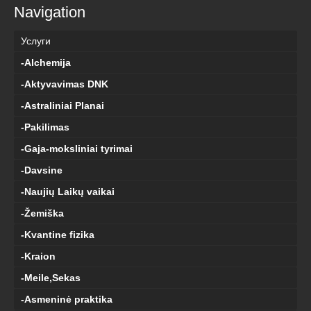
Navigation
Услуги
-Alchemija
-Aktyvavimas DNK
-Astraliniai Planai
-Pakilimas
-Gaja-moksliniai tyrimai
-Davsine
-Naujių Laikų vaikai
-Žemiška
-Kvantine fizika
-Kraion
-Meile,Sekas
-Asmeninė praktika