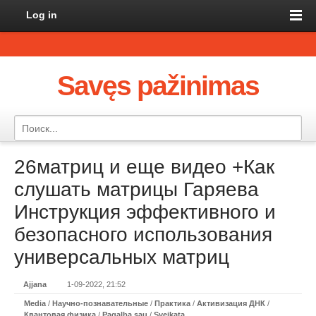
Log in
Savęs pažinimas
26матриц и еще видео +Как
слушать матрицы Гаряева
Инструкция эффективного и
безопасного использования
универсальных матриц
Ajjana
1-09-2022, 21:52
Media
/
Научно-познавательные
/
Практикa
/
Активизация ДНК
/
Квантовая физика
/
Pagalba sau
/
Sveikata