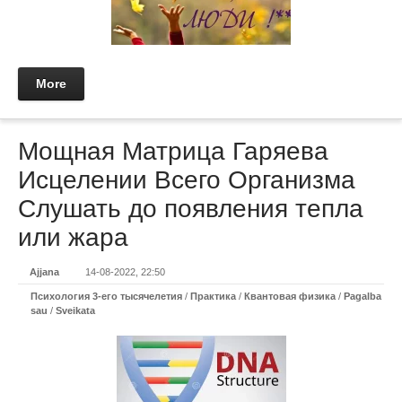
More
Мощная Матрица Гаряева
Исцелении Всего Организма
Слушать до появления тепла
или жара
Ajjana
14-08-2022, 22:50
Психология 3-его тысячелетия
/
Практикa
/
Квантовая физика
/
Pagalba
sau
/
Sveikata