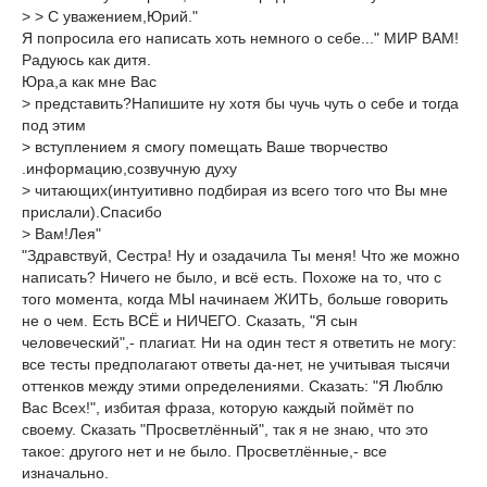
> > С уважением,Юрий."
Я попросила его написать хоть немного о себе..." МИР ВАМ!
Радуюсь как дитя.
Юра,а как мне Вас
> представить?Напишите ну хотя бы чучь чуть о себе и тогда
под этим
> вступлением я смогу помещать Ваше творчество
.информацию,созвучную духу
> читающих(интуитивно подбирая из всего того что Вы мне
прислали).Спасибо
> Вам!Лея"
"Здравствуй, Сестра! Ну и озадачила Ты меня! Что же можно
написать? Ничего не было, и всё есть. Похоже на то, что с
того момента, когда МЫ начинаем ЖИТЬ, больше говорить
не о чем. Есть ВСЁ и НИЧЕГО. Сказать, "Я сын
человеческий",- плагиат. Ни на один тест я ответить не могу:
все тесты предполагают ответы да-нет, не учитывая тысячи
оттенков между этими определениями. Сказать: "Я Люблю
Вас Всех!", избитая фраза, которую каждый поймёт по
своему. Сказать "Просветлённый", так я не знаю, что это
такое: другого нет и не было. Просветлённые,- все
изначально.