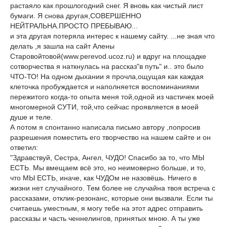
растаяло как прошлогодний снег. Я вновь как чистый лист
бумаги. Я снова другая,СОВЕРШЕННО
НЕЙТРАЛЬНА.ПРОСТО ПРЕБЫВАЮ...
и эта другая потеряла интерес к нашему сайту. ...не зная что
делать ,я зашла на сайт Алены
Старовойтовой(www.perevod.ucoz.ru) и вдруг на площадке
сотворчества я наткнулась на рассказ"в путь" и.. это было
ЧТО-ТО! На одном дыхании я прочла,ощущая как каждая
клеточка пробуждается и наполняется воспоминаниями
пережитого когда-то опыта меня той,одной из частичек моей
многомерной СУТИ, той,что сейчас проявляется в моей
душе и теле.
А потом я спонтанно написала письмо автору ,попросив
разрешения поместить его творчество на нашем сайте и он
ответил:
"Здравствуй, Сестра, Ангел, ЧУДО! Спасибо за то, что МЫ
ЕСТЬ. Мы вмещаем всё это, но неимоверно больше, и то,
что МЫ ЕСТЬ, иначе, как ЧУДОм не назовёшь. Ничего в
жизни нет случайного. Тем более не случайна твоя встреча с
рассказами, отклик-резонанс, которые они вызвали. Если ты
считаешь уместным, я могу тебе на этот адрес отправить
рассказы и часть ченнелингов, принятых мною. А ты уже