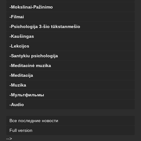
-Mokslinai-Pažinimo
-Filmai
-Psichologija 3-šio tūkstanmešio
-Kaušingas
-Lekcijos
-Santykiu psichologija
-Meditacinė muzika
-Meditacija
-Muzika
-Мультфильмы
-Audio
Все последние новости
Full version
-->