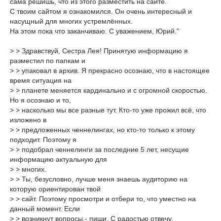
сама решишь, что из этого разместить на сайте.
С твоим сайтом я ознакомился. Он очень интересный и
насущный для многих устремлённых.
На этом пока что заканчиваю. С уважением, Юрий."
> > Здравствуй, Сестра Лея! Принятую информацию я
разместил по папкам и
> > упаковал в архив. Я прекрасно осознаю, что в настоящее
время ситуация на
> > планете меняется кардинально и с огромной скоростью.
Но я осознаю и то,
> > насколько мы все разные тут. Кто-то уже прожил всё, что
изложено в
> > предложенных ченнелингах, но кто-то только к этому
подходит. Поэтому я
> > подобрал ченнелинги за последние 5 лет, несущие
информацию актуальную для
> > многих.
> > Ты, безусловно, лучше меня знаешь аудиторию на
которую ориентирован твой
> > сайт. Поэтому просмотри и отбери то, что уместно на
данный момент. Если
> > возникнут вопросы,- пиши. С радостью отвечу.