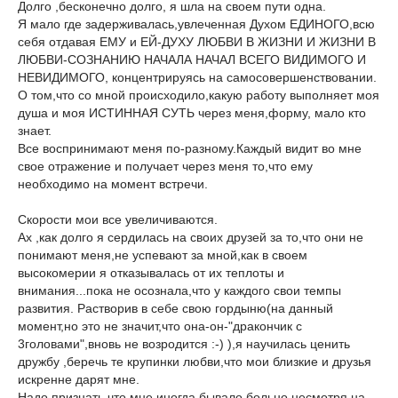
Долго ,бесконечно долго, я шла на своем пути одна.
Я мало где задерживалась,увлеченная Духом ЕДИНОГО,всю
себя отдавая ЕМУ и ЕЙ-ДУХУ ЛЮБВИ В ЖИЗНИ И ЖИЗНИ В
ЛЮБВИ-СОЗНАНИЮ НАЧАЛА НАЧАЛ ВСЕГО ВИДИМОГО И
НЕВИДИМОГО, концентрируясь на самосовершенствовании.
О том,что со мной происходило,какую работу выполняет моя
душа и моя ИСТИННАЯ СУТЬ через меня,форму, мало кто
знает.
Все воспринимают меня по-разному.Каждый видит во мне
свое отражение и получает через меня то,что ему
необходимо на момент встречи.
Скорости мои все увеличиваются.
Ах ,как долго я сердилась на своих друзей за то,что они не
понимают меня,не успевают за мной,как в своем
высокомерии я отказывалась от их теплоты и
внимания...пока не осознала,что у каждого свои темпы
развития. Растворив в себе свою гордыню(на данный
момент,но это не значит,что она-он-"дракончик с
3головами",вновь не возродится :-) ),я научилась ценить
дружбу ,беречь те крупинки любви,что мои близкие и друзья
искренне дарят мне.
Надо признать,что мне иногда бывало больно,несмотря на