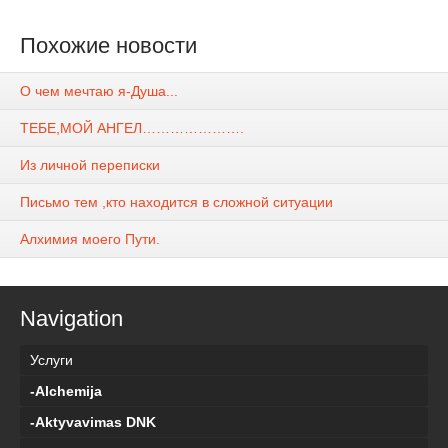
Похожие новости
О чем мечтаю я-Душа...
ТЕБЕ,МОЙ АНГЕЛ………………….
Из личной переписки
Письмо тем ,кто находится в сложной ситуации
Алхимия моего Пути.
Navigation
Услуги
-Alchemija
-Aktyvavimas DNK