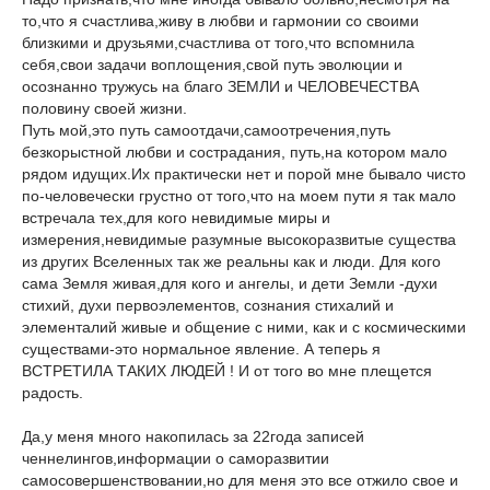
то,что я счастлива,живу в любви и гармонии со своими
близкими и друзьями,счастлива от того,что вспомнила
себя,свои задачи воплощения,свой путь эволюции и
осознанно тружусь на благо ЗЕМЛИ и ЧЕЛОВЕЧЕСТВА
половину своей жизни.
Путь мой,это путь самоотдачи,самоотречения,путь
безкорыстной любви и сострадания, путь,на котором мало
рядом идущих.Их практически нет и порой мне бывало чисто
по-человечески грустно от того,что на моем пути я так мало
встречала тех,для кого невидимые миры и
измерения,невидимые разумные высокоразвитые существа
из других Вселенных так же реальны как и люди. Для кого
сама Земля живая,для кого и ангелы, и дети Земли -духи
стихий, духи первоэлементов, сознания стихалий и
элементалий живые и общение с ними, как и с космическими
существами-это нормальное явление. А теперь я
ВСТРЕТИЛА ТАКИХ ЛЮДЕЙ ! И от того во мне плещется
радость.
Да,у меня много накопилась за 22года записей
ченнелингов,информации о саморазвитии
самосовершенствовании,но для меня это все отжило свое и