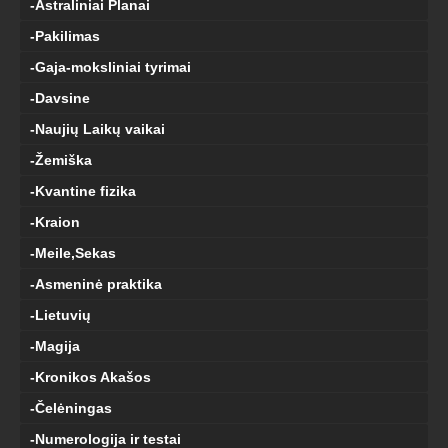
-Astraliniai Planai
-Pakilimas
-Gaja-moksliniai tyrimai
-Davsine
-Naujių Laikų vaikai
-Žemiška
-Kvantine fizika
-Kraion
-Meile,Sekas
-Asmeninė praktika
-Lietuvių
-Magija
-Kronikos Akašos
-Čelėningas
-Numerologija ir testai