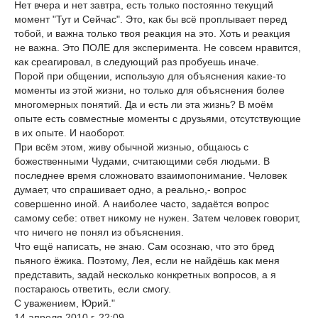
Нет вчера и нет завтра, есть только постоянно текущий
момент "Тут и Сейчас". Это, как бы всё проплывает перед
тобой, и важна только твоя реакция на это. Хоть и реакция
не важна. Это ПОЛЕ для эксперимента. Не совсем нравится,
как среагировал, в следующий раз пробуешь иначе.
Порой при общении, использую для объяснения какие-то
моменты из этой жизни, но только для объяснения более
многомерных понятий. Да и есть ли эта жизнь? В моём
опыте есть совместные моменты с друзьями, отсутствующие
в их опыте. И наоборот.
При всём этом, живу обычной жизнью, общаюсь с
божественными Чудами, считающими себя людьми. В
последнее время сложновато взаимопонимание. Человек
думает, что спрашивает одно, а реально,- вопрос
совершенно иной. А наиболее часто, задаётся вопрос
самому себе: ответ никому не нужен. Затем человек говорит,
что ничего не понял из объяснения.
Что ещё написать, не знаю. Сам осознаю, что это бред
пьяного ёжика. Поэтому, Лея, если не найдёшь как меня
представить, задай несколько конкретных вопросов, а я
постараюсь ответить, если смогу.
С уважением, Юрий."
14 апреля 2010 г. 22:09