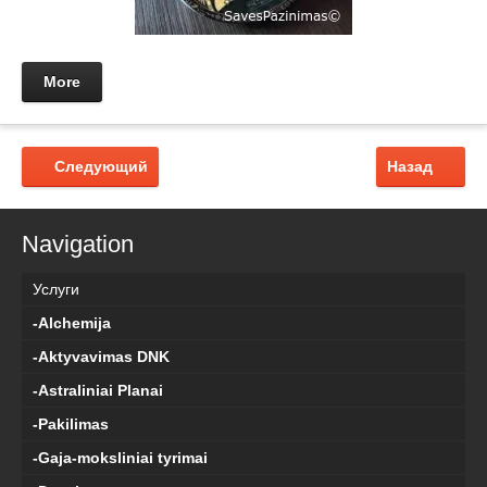
More
Следующий
Назад
Navigation
Услуги
-Alchemija
-Aktyvavimas DNK
-Astraliniai Planai
-Pakilimas
-Gaja-moksliniai tyrimai