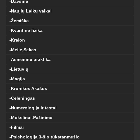
-Davsine
-Naujių Laikų vaikai
-Žemiška
-Kvantine fizika
-Kraion
-Meile,Sekas
-Asmeninė praktika
-Lietuvių
-Magija
-Kronikos Akašos
-Čelėningas
-Numerologija ir testai
-Mokslinai-Pažinimo
-Filmai
-Psichologija 3-šio tūkstanmešio